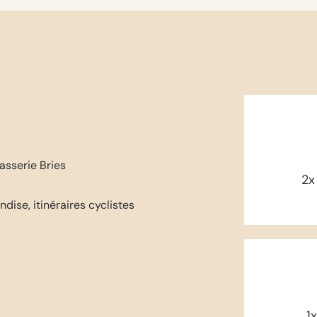
rasserie Bries
2x
dise, itinéraires cyclistes
1