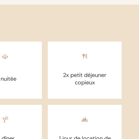
2x petit déjeuner
 nuitée
copieux
x dîner
1 jour de location de