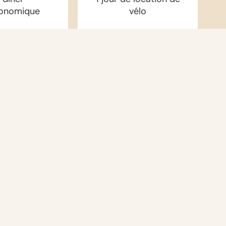
ronomique
vélo
élande avec goût
Location
Links