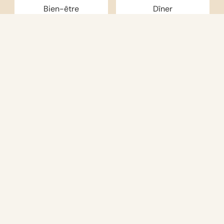
Bien-être
Dîner
Un arrangement pour ceux qui
veulent se réchauffer, se détendre et
profiter