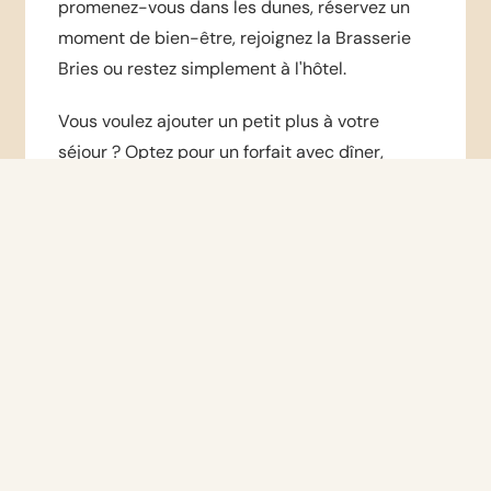
promenez-vous dans les dunes, réservez un
moment de bien-être, rejoignez la Brasserie
Bries ou restez simplement à l'hôtel.
Vous voulez ajouter un petit plus à votre
séjour ? Optez pour un forfait avec dîner,
bien-être privé, vélo ou golf. Vous pouvez
également célébrer Noël et le Nouvel An au
Badhotel Renesse, avec des dîners festifs, une
ambiance chaleureuse et la plage à quelques
pas.
Pour les réunions d'affaires, le Badhotel
Renesse offre également un cadre agréable.
Vous combinez salles de réunion, chambres
d'hôtel, restauration, activités de plein air et
service personnalisé en un seul endroit.