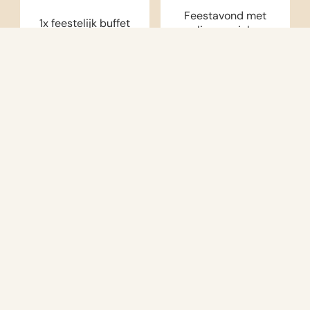
Feestavond met
1x feestelijk buffet
live muziek
Voor feestvierders: jaarwisseling bij
Badhotel Renesse