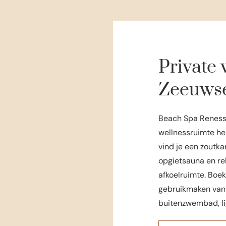
Private 
Zeeuwse
Beach Spa Renesse 
wellnessruimte hel
vind je een zoutk
opgietsauna en rela
afkoelruimte. Boek
gebruikmaken van
buitenzwembad, lig