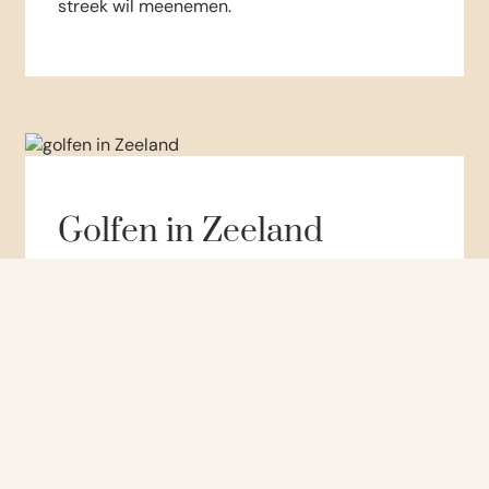
streek wil meenemen.
Golfen in Zeeland
Kom je graag golfen? Vanuit Badhotel Renesse
rijd je makkelijk naar verschillende golfbanen
in Zeeland en daarbuiten. Je kunt je verblijf
combineren met golf, diner, ontbijt en
overnachting aan zee.
Meer weten over golfbanen in de omgeving en