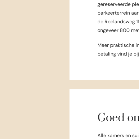
gereserveerde plek
parkeerterrein aa
de Roelandsweg 11.
ongeveer 800 mete
Meer praktische i
betaling vind je bi
Goed om
Alle kamers en su