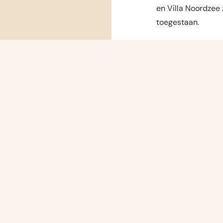
en Villa Noordzee z
toegestaan.
Badhotel Renesse 
mindervalidenkame
begane grond. Dez
vaak een goede op
zijn. Kamers op de
alleen met de trap
Heb je speciale we
aansluit bij je ve
helpen je graag k
en bereikbaarheid
en omgeving.