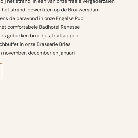
ij het strand, in één van onze fraaie vergaderzalen
p het strand: powerkiten op de Brouwersdam
jdens de baravond in onze Engelse Pub
 het comfortabele Badhotel Renesse
vers gebakken broodjes, fruitsappen
chbuffet in onze Brasserie Bries
in november, december en januari