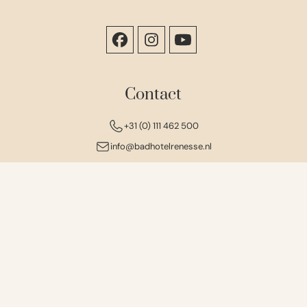
Contact
+31 (0) 111 462 500
info@badhotelrenesse.nl
Locatie
Badhotel Renesse
Laône 2-6
4325 EK Renesse
Nederland