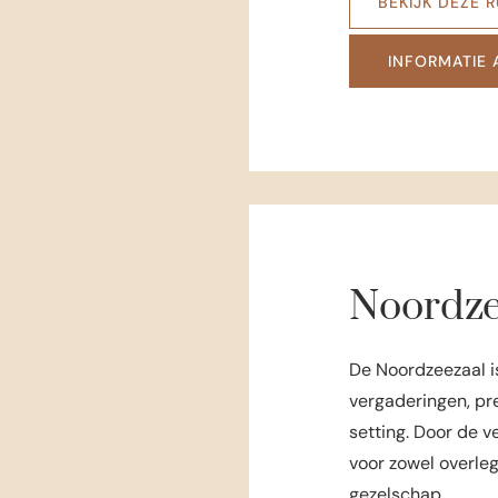
BEKIJK DEZE 
INFORMATIE
Noordze
De Noordzeezaal is
vergaderingen, pre
setting. Door de v
voor zowel overle
gezelschap.