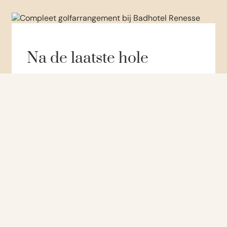
Na de laatste hole
Na een dag op de baan is het fijn thuiskomen
bij Badhotel Renesse. Schuif aan bij
Brasserie
Bries
, drink nog iets bij de bar of wandel
richting strand voor een rustige afsluiting van
de dag.
Blijf je wat langer? Dan kun je je golfbreak
makkelijk combineren met een fietstocht, een
wandeling door de duinen of een paar uur
private wellness bij
Beach Spa Renesse
.