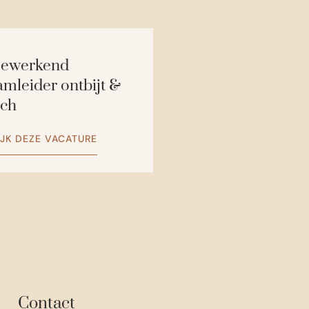
ewerkend
mleider ontbijt &
nch
IJK DEZE VACATURE
Contact